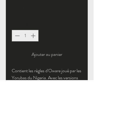
Prix
30,00 £GB
Quantité
*
Ajouter au panier
Contient les règles d'Oware joué par les
Yorubas du Nigeria. Avec les versions
Ayoayo, Ayo J'odu et Jerin-Jerin.
Auteur : Chef AOOdeleye Nombre
de pages : 54
Follow